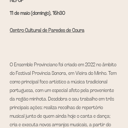
NEFUP
2025
RESUMO 2021
LOCAIS 2023
PROGRAMAÇÃO 2024
11 de maio (domingo), 15h30
2026
GALERIA 2023
LOCAIS 2024
PROGRAMAÇÃO 2025
Centro Cultural de Paredes de Coura
GALERIA 2024
LOCAIS 2025
PROGRAMAÇÃO 2026
GALERIA 2025
LOCAIS 2026
GALERIA 2026
O Ensemble Provinciano foi criado em 2022 no âmbito 
do Festival Província Sonora, em Vieira do Minho. Tem 
como principal foco artístico a música tradicional 
portuguesa, com um especial afeto pela proveniente 
da região minhota. Desdobra o seu trabalho em três 
principais ações: realiza recolhas de repertório 
musical junto de quem ainda hoje o canta e dança; 
cria e executa novos arranjos musicais, a partir do 