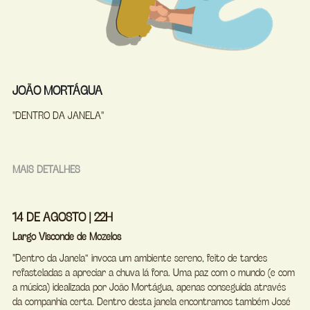
2025
RESUMO 2021
LOCAIS 2023
PROGRAMAÇÃO 2024
2026
GALERIA 2023
LOCAIS 2024
PROGRAMAÇÃO 2025
JOÃO MORTÁGUA
GALERIA 2024
LOCAIS 2025
PROGRAMAÇÃO 2026
"DENTRO DA JANELA"
GALERIA 2025
LOCAIS 2026
GALERIA 2026
MAIS DETALHES
14 DE AGOSTO | 22H
Largo Visconde de Mozelos
"Dentro da Janela” invoca um ambiente sereno, feito de tardes 
refasteladas a apreciar a chuva lá fora. Uma paz com o mundo (e com 
a música) idealizada por João Mortágua, apenas conseguida através 
da companhia certa. Dentro desta janela encontramos também José 